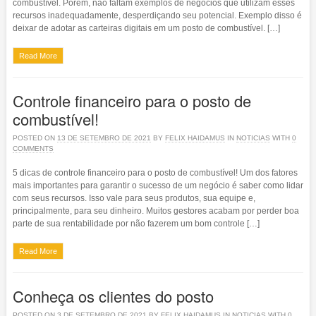
combustível. Porém, não faltam exemplos de negócios que utilizam esses
recursos inadequadamente, desperdiçando seu potencial. Exemplo disso é
deixar de adotar as carteiras digitais em um posto de combustível. […]
Read More
Controle financeiro para o posto de
combustível!
POSTED ON
13 DE SETEMBRO DE 2021
BY
FELIX HAIDAMUS
IN
NOTICIAS
WITH
0
COMMENTS
5 dicas de controle financeiro para o posto de combustível! Um dos fatores
mais importantes para garantir o sucesso de um negócio é saber como lidar
com seus recursos. Isso vale para seus produtos, sua equipe e,
principalmente, para seu dinheiro. Muitos gestores acabam por perder boa
parte de sua rentabilidade por não fazerem um bom controle […]
Read More
Conheça os clientes do posto
POSTED ON
3 DE SETEMBRO DE 2021
BY
FELIX HAIDAMUS
IN
NOTICIAS
WITH
0