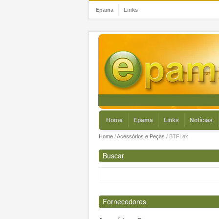
Epama
Links
Home
Epama
Links
Notícias
Home
/
Acessórios e Peças
/
BTFLex
Buscar
Fornecedores