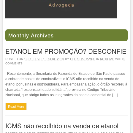
Monthly Archives
ETANOL EM PROMOÇÃO? DESCONFIE
POSTED ON
13 DE FEVEREIRO DE 2025
BY
FELIX HAIDAMUS
IN
NOTICIAS
WITH
0
COMMENTS
Recentemente, a Secretaria de Fazenda do Estado de São Paulo passou
a cobrar de postos de combustíveis o ICMS não recolhido na venda de
etanol por usinas e distribuidoras. Para embasar a ação, o órgão recorreu à
chamada “responsabilidade solidária”, prevista no Código Tributário
Nacional, que obriga todos os integrantes da cadeia comercial do […]
Read More
ICMS não recolhido na venda de etanol