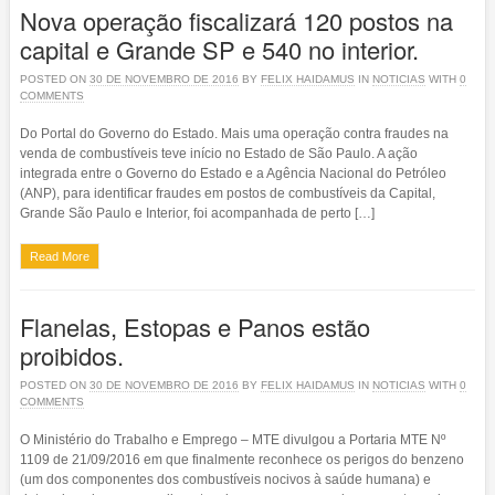
Nova operação fiscalizará 120 postos na
capital e Grande SP e 540 no interior.
POSTED ON
30 DE NOVEMBRO DE 2016
BY
FELIX HAIDAMUS
IN
NOTICIAS
WITH
0
COMMENTS
Do Portal do Governo do Estado. Mais uma operação contra fraudes na
venda de combustíveis teve início no Estado de São Paulo. A ação
integrada entre o Governo do Estado e a Agência Nacional do Petróleo
(ANP), para identificar fraudes em postos de combustíveis da Capital,
Grande São Paulo e Interior, foi acompanhada de perto […]
Read More
Flanelas, Estopas e Panos estão
proibidos.
POSTED ON
30 DE NOVEMBRO DE 2016
BY
FELIX HAIDAMUS
IN
NOTICIAS
WITH
0
COMMENTS
O Ministério do Trabalho e Emprego – MTE divulgou a Portaria MTE Nº
1109 de 21/09/2016 em que finalmente reconhece os perigos do benzeno
(um dos componentes dos combustíveis nocivos à saúde humana) e