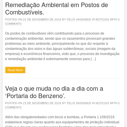
Remediação Ambiental em Postos de
Combustíveis.
POSTED ON
22 DE NOVEMBRO DE 2016
BY
FELIX HAIDAMUS
IN
NOTICIAS
WITH
0
COMMENTS
Os postos de combustíveis vêm contribuindo para o processo de
contaminação ambiental, sendo que os vazamentos provocam grandes
problemas ao meio ambiente, principalmente no que diz respeito à
contaminação dos solos e das águas subterrâneas, sociais (imagem da
empresa) e econômicos financeiros, visto que, o processo de investigação
e remediação ambiental é extremamente oneroso para […]
Read More
Veja o que muda no dia a dia com a
‘Portaria do Benzeno’.
POSTED ON
15 DE NOVEMBRO DE 2016
BY
FELIX HAIDAMUS
IN
NOTICIAS
WITH
0
COMMENTS
Além das obrigatoriedades com bicos e bombas, a Portaria 1.109/2016
estabelece regras claras quanto aos equipamentos de proteção individual