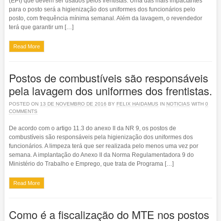
(EPI) que devem ser usados pelos frentistas. Uma das mais impactantes
para o posto será a higienização dos uniformes dos funcionários pelo
posto, com frequência mínima semanal. Além da lavagem, o revendedor
terá que garantir um […]
Read More
Postos de combustíveis são responsáveis
pela lavagem dos uniformes dos frentistas.
POSTED ON
13 DE NOVEMBRO DE 2016
BY
FELIX HAIDAMUS
IN
NOTICIAS
WITH
0
COMMENTS
De acordo com o artigo 11.3 do anexo II da NR 9, os postos de
combustíveis são responsáveis pela higienização dos uniformes dos
funcionários. A limpeza terá que ser realizada pelo menos uma vez por
semana. A implantação do Anexo II da Norma Regulamentadora 9 do
Ministério do Trabalho e Emprego, que trata de Programa […]
Read More
Como é a fiscalização do MTE nos postos