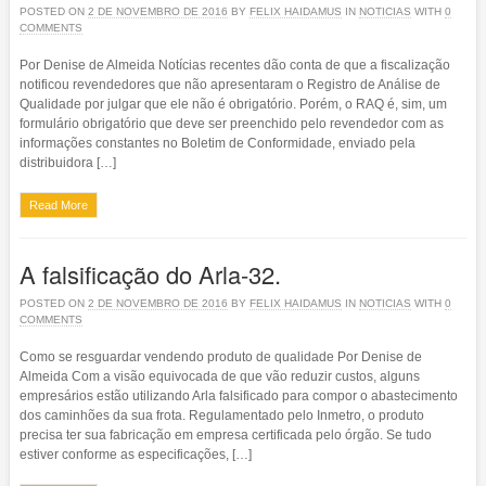
POSTED ON
2 DE NOVEMBRO DE 2016
BY
FELIX HAIDAMUS
IN
NOTICIAS
WITH
0
COMMENTS
Por Denise de Almeida Notícias recentes dão conta de que a fiscalização
notificou revendedores que não apresentaram o Registro de Análise de
Qualidade por julgar que ele não é obrigatório. Porém, o RAQ é, sim, um
formulário obrigatório que deve ser preenchido pelo revendedor com as
informações constantes no Boletim de Conformidade, enviado pela
distribuidora […]
Read More
A falsificação do Arla-32.
POSTED ON
2 DE NOVEMBRO DE 2016
BY
FELIX HAIDAMUS
IN
NOTICIAS
WITH
0
COMMENTS
Como se resguardar vendendo produto de qualidade Por Denise de
Almeida Com a visão equivocada de que vão reduzir custos, alguns
empresários estão utilizando Arla falsificado para compor o abastecimento
dos caminhões da sua frota. Regulamentado pelo Inmetro, o produto
precisa ter sua fabricação em empresa certificada pelo órgão. Se tudo
estiver conforme as especificações, […]