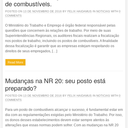
de combustíveis.
POSTED ON
13 DE NOVEMBRO DE 2016
BY
FELIX HAIDAMUS
IN
NOTICIAS
WITH
0
COMMENTS
O Ministério do Trabalho e Emprego é órgão federal responsável pelas
questões que concernem às relações de trabalho. Por meio de suas
Superintendências Regionais, os auditores fiscais realizam a fiscalização
nos postos de trabalho, incluindo os postos de combustíveis. A finalidade
dessa fiscalização é garantir que as empresas estejam respeitando os
direitos de seus empregados, […]
Read More
Mudanças na NR 20: seu posto está
preparado?
POSTED ON
13 DE NOVEMBRO DE 2016
BY
FELIX HAIDAMUS
IN
NOTICIAS
WITH
0
COMMENTS
Para um posto de combustíveis alcançar o sucesso, é fundamental estar em
dia com as regulamentações exigidas pelo Ministério do Trabalho. Por isso,
os donos desses estabelecimentos devem estar sempre atentos às
alterações que essas normas podem sofrer. Com as mudanças na NR 20