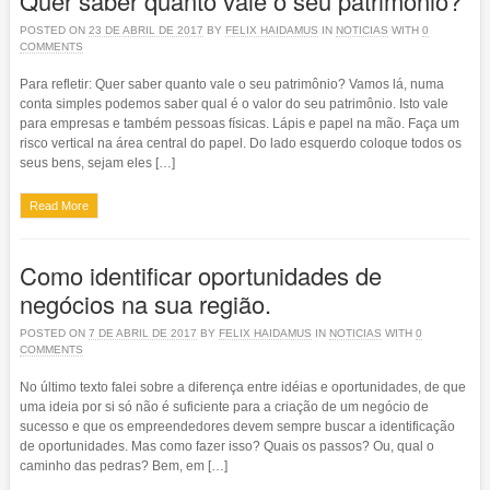
Quer saber quanto vale o seu patrimônio?
POSTED ON
23 DE ABRIL DE 2017
BY
FELIX HAIDAMUS
IN
NOTICIAS
WITH
0
COMMENTS
Para refletir: Quer saber quanto vale o seu patrimônio? Vamos lá, numa
conta simples podemos saber qual é o valor do seu patrimônio. Isto vale
para empresas e também pessoas físicas. Lápis e papel na mão. Faça um
risco vertical na área central do papel. Do lado esquerdo coloque todos os
seus bens, sejam eles […]
Read More
Como identificar oportunidades de
negócios na sua região.
POSTED ON
7 DE ABRIL DE 2017
BY
FELIX HAIDAMUS
IN
NOTICIAS
WITH
0
COMMENTS
No último texto falei sobre a diferença entre idéias e oportunidades, de que
uma ideia por si só não é suficiente para a criação de um negócio de
sucesso e que os empreendedores devem sempre buscar a identificação
de oportunidades. Mas como fazer isso? Quais os passos? Ou, qual o
caminho das pedras? Bem, em […]