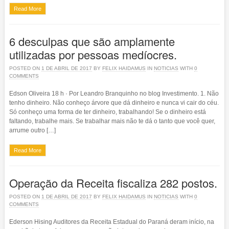
Read More
6 desculpas que são amplamente
utilizadas por pessoas medíocres.
POSTED ON
1 DE ABRIL DE 2017
BY
FELIX HAIDAMUS
IN
NOTICIAS
WITH
0
COMMENTS
Edson Oliveira 18 h · Por Leandro Branquinho no blog Investimento. 1. Não
tenho dinheiro. Não conheço árvore que dá dinheiro e nunca vi cair do céu.
Só conheço uma forma de ter dinheiro, trabalhando! Se o dinheiro está
faltando, trabalhe mais. Se trabalhar mais não te dá o tanto que você quer,
arrume outro […]
Read More
Operação da Receita fiscaliza 282 postos.
POSTED ON
1 DE ABRIL DE 2017
BY
FELIX HAIDAMUS
IN
NOTICIAS
WITH
0
COMMENTS
Ederson Hising Auditores da Receita Estadual do Paraná deram início, na