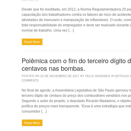
Desde que foi reeditada, em 2012, a Norma Regulamentadora 20 pas
capacitação dos traba­lhadores contra os fatores de risco de acident
atividades de manuseio e manipulação de inflamáveis. O custo, como
total responsabilidade do empregador e deve ser realizado durante 
normal de trabalho. Uma vez […]
Read More
Polêmica com o fim do terceiro dígito 
centavos nas bombas.
POSTED ON
18 DE NOVEMBRO DE 2017
BY
FELIX HAIDAMUS
IN
NOTICIAS
COMMENTS
No final de agosto, a Assembleia Legislativa de São Paulo aprovou l
terceiro dígito de centavo do preço dos combustíveis vendidos nos p
Segundo o autor do projeto, o deputado Ricardo Madalena, o objetivo
política de preços mais transparente. “Essa é uma estratégia que ind
consumidor […]
Read More