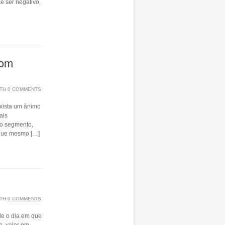
e ser negativo,
com
ITH
0 COMMENTS
xista um ânimo
ais
 o segmento,
egue mesmo […]
ITH
0 COMMENTS
de o dia em que
o, valor em