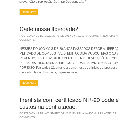
prevenção e repressão às infrações contra […]
Read More
Cadê nossa liberdade?
POSTED ON
10 DE DEZEMBRO DE 2017
BY
FELIX HAIDAMUS
IN
NOTICIAS
COMMENTS
NESSES POUCO MAIS DE 20 ANOS PASSADOS DESDE A LIBERA
MERCADO DE COMBUSTÍVEIS, MUITA COISA MUDOU, MAS O CA
REVENDA CONTINUA RIGIDAMENTE CONTROLADO, SÓ QUE AG
PELAS DISTRIBUIDORAS. IRREGULARIDADES TAMBÉM SÃO FO
POR ISSO. Passados 21 anos e alguns meses do início do processo 
mercado de combustíveis, o que se vê é […]
Read More
Frentista com certificado NR-20 pode e
custos na contratação.
POSTED ON
18 DE NOVEMBRO DE 2017
BY
FELIX HAIDAMUS
IN
NOTICIAS
COMMENTS