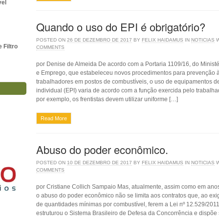
vel
Quando o uso do EPI é obrigatório?
POSTED ON
26 DE DEZEMBRO DE 2017
BY
FELIX HAIDAMUS
IN
NOTICIAS
Filtro
COMMENTS
por Denise de Almeida De acordo com a Portaria 1109/16, do Ministé
e Emprego, que estabeleceu novos procedimentos para prevenção 
trabalhadores em postos de combustíveis, o uso de equipamentos d
individual (EPI) varia de acordo com a função exercida pelo trabalhad
por exemplo, os frentistas devem utilizar uniforme […]
Read More
Abuso do poder econômico.
POSTED ON
10 DE DEZEMBRO DE 2017
BY
FELIX HAIDAMUS
IN
NOTICIAS
COMMENTS
por Cristiane Collich Sampaio Mas, atualmente, assim como em anos
o abuso do poder econômico não se limi­ta aos contratos que, ao ex
de quantidades mínimas por combustível, ferem a Lei nº 12.529/201
estruturou o Sistema Brasileiro de Defesa da Concorrência e dispõe