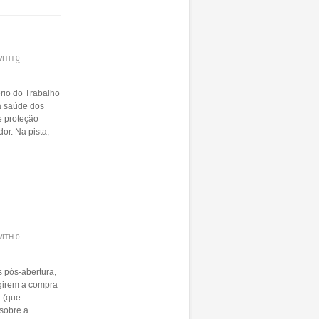
WITH
0
rio do Trabalho
à saúde dos
e proteção
or. Na pista,
WITH
0
 pós-abertura,
igirem a compra
1 (que
 sobre a