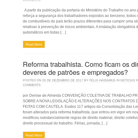
A partir da publicação da portaria do Ministério do Trabalho no ano
reforça a segurança dos trabalhadores expostos ao benzeno, todos o
de combustíveis do país terão prazos diferentes para cumprir uma sé
relativas à prevenção de riscos ambientais. A instalação obrigatória 
automáticos em todas […]
Read More
Reforma trabalhista. Como ficam os dir
deveres de patrões e empregados?
POSTED ON
26 DE DEZEMBRO DE 2017
BY
FELIX HAIDAMUS
IN
NOTICIAS
COMMENTS
por Denise de Almeida CONVENÇÃO COLETIVA DE TRABALHO P
SOBRE A NOVA LEGISLAÇÃO E ALTERAÇÕES NOS CONTRATOS 
FEITAS COM CAUTELA. Exatos 117 artigos da Consolidação das Lei
foram alterados pela reforma trabalhista, que entrou em vigor em no
modificou substancialmente regras de direito material, direito coletivo
direito processual do trabalho. Férias, jornada, […]
Read More