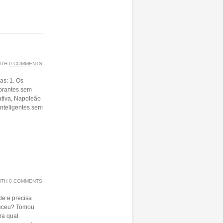
ITH
0 COMMENTS
as: 1. Os
gnorantes sem
iativa, Napoleão
nteligentes sem
ITH
0 COMMENTS
e e precisa
areceu? Tomou
ra qual