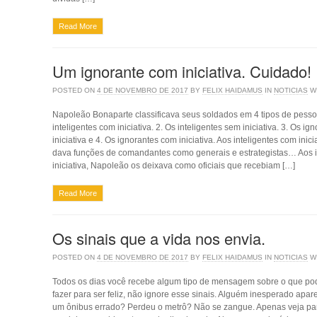
Read More
Um ignorante com iniciativa. Cuidado!
POSTED ON
4 DE NOVEMBRO DE 2017
BY
FELIX HAIDAMUS
IN
NOTICIAS
W
Napoleão Bonaparte classificava seus soldados em 4 tipos de pesso
inteligentes com iniciativa. 2. Os inteligentes sem iniciativa. 3. Os i
iniciativa e 4. Os ignorantes com iniciativa. Aos inteligentes com inic
dava funções de comandantes como generais e estrategistas… Aos i
iniciativa, Napoleão os deixava como oficiais que recebiam […]
Read More
Os sinais que a vida nos envia.
POSTED ON
4 DE NOVEMBRO DE 2017
BY
FELIX HAIDAMUS
IN
NOTICIAS
W
Todos os dias você recebe algum tipo de mensagem sobre o que pod
fazer para ser feliz, não ignore esse sinais. Alguém inesperado ap
um ônibus errado? Perdeu o metrô? Não se zangue. Apenas veja pa