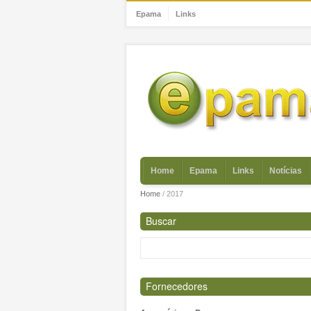
Epama
Links
Home
Epama
Links
Notícias
Home
/
2017
Buscar
Fornecedores