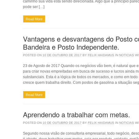
caminho sua vida esta sendo direcionada. Algo que a princípio parec
pode ser […]
Read More
Vantagens e desvantagens do Posto 
Bandeira e Posto Independente.
POSTED ON
10 DE OUTUBRO DE 2017
BY
FELIX HAIDAMUS
IN
NOTICIAS
W
23 de Agosto de 2017 Quando os negócios vão bem, é natural que e
para criar novas empreitadas em busca de sucesso e lucros ainda m
substanciais. Esta é a lógica de todos os mercados, e como em todo
cresce quem trabalha direito. Com postos de gasolina a situação s
Read More
Aprendendo a trabalhar com metas.
POSTED ON
10 DE OUTUBRO DE 2017
BY
FELIX HAIDAMUS
IN
NOTICIAS
W
Segundo nossa visão de consultoria empresarial, todo negócio, des
é aberto, deve trabalhar com metas, seja por produto, unidade, regiã