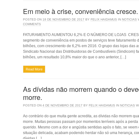
Em meio à crise, conveniência cresce.
POSTED ON
18 DE NOVEMBRO DE 2017
BY
FELIX HAIDAMUS
IN
NOTICIAS
COMMENTS
FATURAMENTO AUMENTOU 6,2% E O NÚMERO DE LOJAS CRES
segmento de conveniência em postos de serviços teve faturamen­to 
bilhões, com cresci­mento de 6,2% em 2016. O grupo das lojas das 
Sindica­to Nacional das Distribuidoras de Combustíveis (Sindicom) f
bilhões, um resultado 10,8% maior do que o ano anterior, […]
Read More
As dívidas não morrem quando o deve
morre.
POSTED ON
4 DE NOVEMBRO DE 2017
BY
FELIX HAIDAMUS
IN
NOTICIAS
W
Ao contrário do que muita gente acredita, as dívidas não morrem q
morre. Muitas pessoas passam por momentos terríveis após a perda
querido. Mesmo com a dor e angústia sentidas após o fato, se vee
situação delicada, acabam podendo herdar não só uma herança, c
dívidas […]