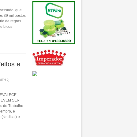
 passado, que
s 39 mil postos
rie de regras
de bicos
eitos e
WITH
0
REVALECE
DEVEM SER
s do Trabalho
vembro, e
 (sindical) e