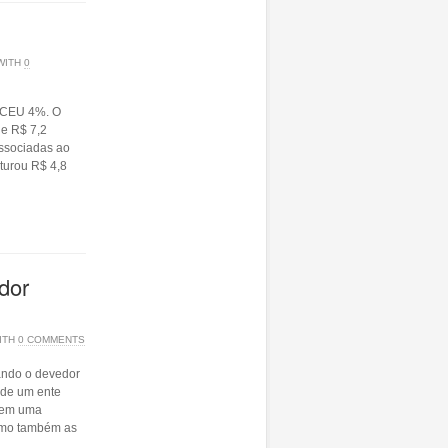
WITH
0
CEU 4%. O
de R$ 7,2
associadas ao
aturou R$ 4,8
dor
ITH
0 COMMENTS
uando o devedor
 de um ente
m em uma
omo também as