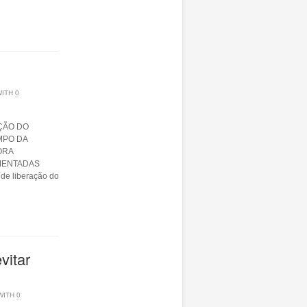
WITH
0
ÇÃO DO
MPO DA
ORA
MENTADAS
de liberação do
vitar
WITH
0