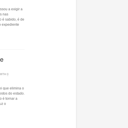
sou a exigir a
es nas
 é sabido, é de
o expediente
de
WITH
0
ei que elimina o
ostos do estado.
 é tornar a
uz o