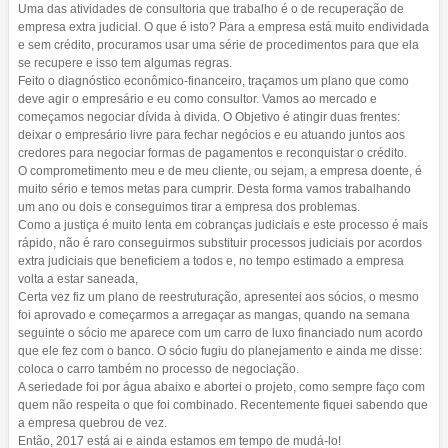
Uma das atividades de consultoria que trabalho é o de recuperação de
empresa extra judicial. O que é isto? Para a empresa está muito endividada
e sem crédito, procuramos usar uma série de procedimentos para que ela
se recupere e isso tem algumas regras.
Feito o diagnóstico econômico-financeiro, traçamos um plano que como
deve agir o empresário e eu como consultor. Vamos ao mercado e
começamos negociar dívida à divida. O Objetivo é atingir duas frentes:
deixar o empresário livre para fechar negócios e eu atuando juntos aos
credores para negociar formas de pagamentos e reconquistar o crédito.
O comprometimento meu e de meu cliente, ou sejam, a empresa doente, é
muito sério e temos metas para cumprir. Desta forma vamos trabalhando
um ano ou dois e conseguimos tirar a empresa dos problemas.
Como a justiça é muito lenta em cobranças judiciais e este processo é mais
rápido, não é raro conseguirmos substituir processos judiciais por acordos
extra judiciais que beneficiem a todos e, no tempo estimado a empresa
volta a estar saneada,
Certa vez fiz um plano de reestruturação, apresentei aos sócios, o mesmo
foi aprovado e começarmos a arregaçar as mangas, quando na semana
seguinte o sócio me aparece com um carro de luxo financiado num acordo
que ele fez com o banco. O sócio fugiu do planejamento e ainda me disse:
coloca o carro também no processo de negociação.
A seriedade foi por água abaixo e abortei o projeto, como sempre faço com
quem não respeita o que foi combinado. Recentemente fiquei sabendo que
a empresa quebrou de vez.
Então, 2017 está ai e ainda estamos em tempo de mudá-lo!