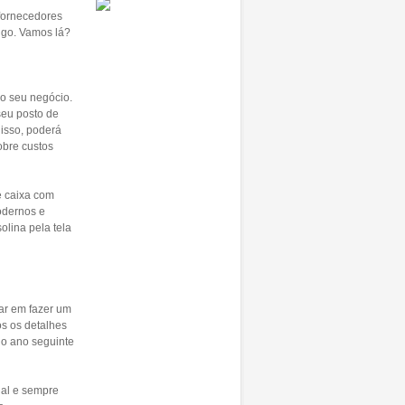
fornecedores
igo. Vamos lá?
do seu negócio.
seu posto de
isso, poderá
obre custos
e caixa com
modernos e
olina pela tela
sar em fazer um
os os detalhes
a o ano seguinte
ual e sempre