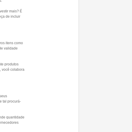
s.
vestir mais? É
ça de incluir
ros itens como
de validade
te produtos
, você colabora
 seus
 tal procurá-
nde quantidade
fornecedores