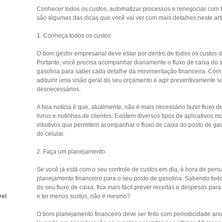
Conhecer todos os custos, automatizar processos e renegociar com 
são algumas das dicas que você vai ver com mais detalhes neste art
1. Conheça todos os custos
O bom gestor empresarial deve estar por dentro de todos os custos 
Portanto, você precisa acompanhar diariamente o fluxo de caixa do 
gasolina para saber cada detalhe da movimentação financeira. Com 
adquirir uma visão geral do seu orçamento e agir preventivamente s
desnecessários.
A boa notícia é que, atualmente, não é mais necessário fazer fluxo d
livros e notinhas de clientes. Existem diversos tipos de aplicativos 
intuitivos que permitem acompanhar o fluxo de caixa do posto de gas
do celular.
2. Faça um planejamento
Se você já está com o seu controle de custos em dia, é hora de pen
planejamento financeiro para o seu posto de gasolina. Sabendo tod
do seu fluxo de caixa, fica mais fácil prever receitas e despesas par
vel
e ter menos sustos, não é mesmo?
O bom planejamento financeiro deve ser feito com periodicidade an