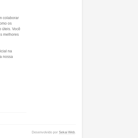
m colaborar
como os
 úteis. Você
as melhores
icial na
 a nossa
Desenvolvido por
Sekai Web
.