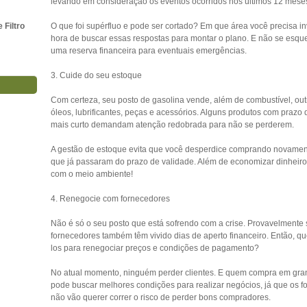
levando em consideração os eventos ocorridos nos últimos 12 mese
Filtro
O que foi supérfluo e pode ser cortado? Em que área você precisa in
hora de buscar essas respostas para montar o plano. E não se esque
uma reserva financeira para eventuais emergências.
3. Cuide do seu estoque
Com certeza, seu posto de gasolina vende, além de combustível, out
óleos, lubrificantes, peças e acessórios. Alguns produtos com prazo 
mais curto demandam atenção redobrada para não se perderem.
A gestão de estoque evita que você desperdice comprando novamen
que já passaram do prazo de validade. Além de economizar dinheiro
com o meio ambiente!
4. Renegocie com fornecedores
Não é só o seu posto que está sofrendo com a crise. Provavelmente
fornecedores também têm vivido dias de aperto financeiro. Então, que
los para renegociar preços e condições de pagamento?
No atual momento, ninguém perder clientes. E quem compra em gra
pode buscar melhores condições para realizar negócios, já que os 
não vão querer correr o risco de perder bons compradores.