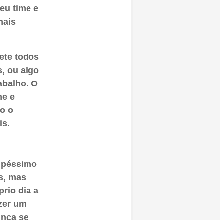
eu time e
mais
ete todos
, ou algo
abalho. O
me e
ão o
is.
o péssimo
es, mas
rio dia a
azer um
unca se