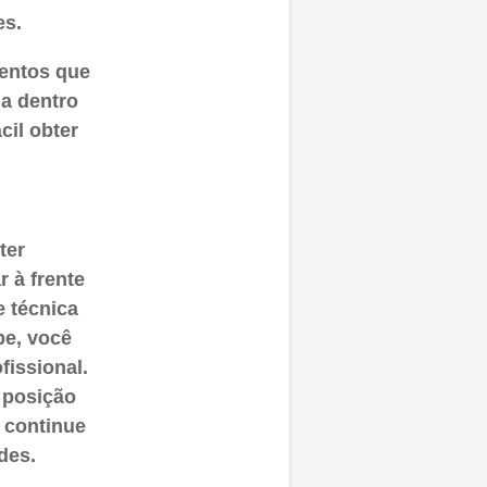
es.
entos que
a dentro
cil obter
ter
 à frente
e técnica
pe, você
fissional.
 posição
 continue
des.