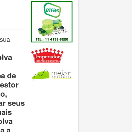
 sua
olva
ea de
gestor
o,
ar seus
mais
olva
a a