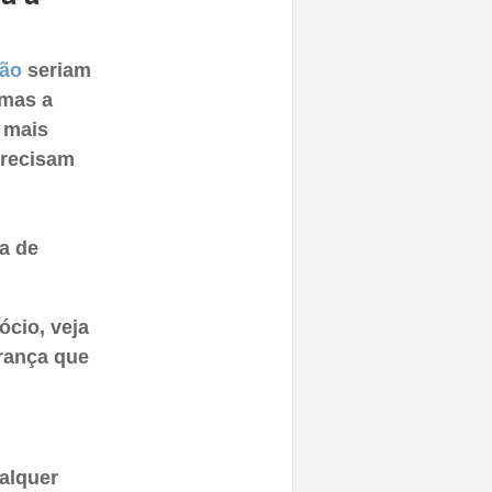
tão
seriam
 mas a
 mais
precisam
m
a de
ócio, veja
erança que
alquer