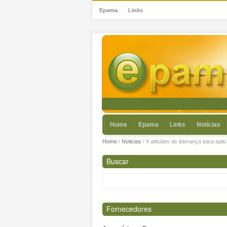
Epama
Links
Home
Epama
Links
Notícias
Home
/
Noticias
/
4 atitudes de liderança para apl
Buscar
Fornecedores