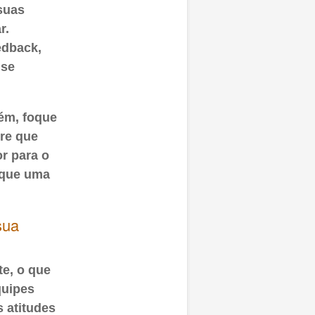
suas
r.
edback,
 se
uém, foque
re que
or para o
 que uma
sua
te, o que
quipes
s atitudes