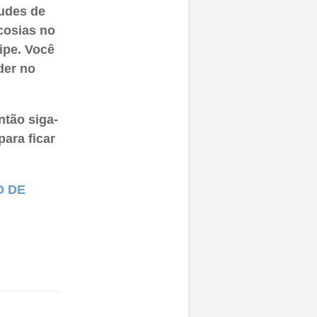
udes de
cosias no
ipe. Você
der no
tão siga-
para ficar
O DE