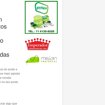
m
tos
 o
 das
as do posto e
 que mais agrada
te recebe
e no seu posto
criar algo que