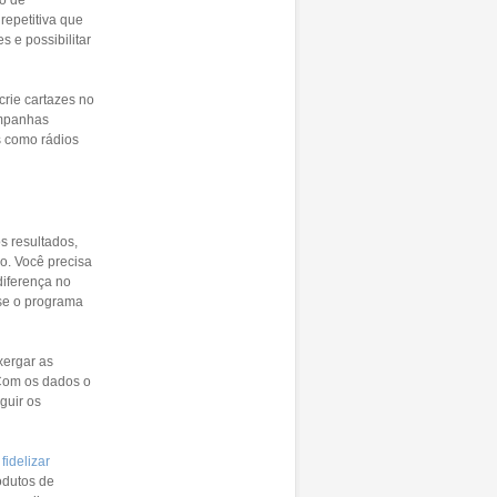
repetitiva que
 e possibilitar
crie cartazes no
ampanhas
s como rádios
s resultados,
o. Você precisa
diferença no
se o programa
xergar as
 Com os dados o
guir os
e
fidelizar
odutos de