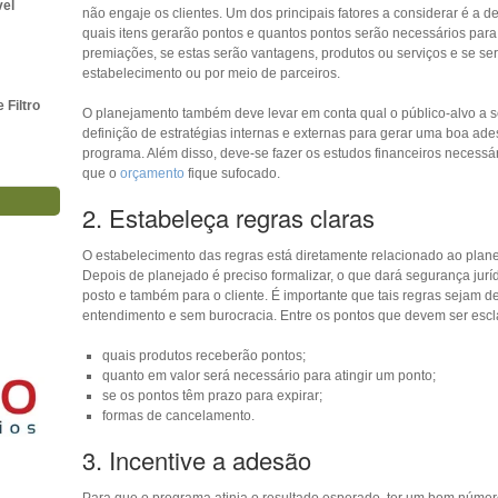
vel
não engaje os clientes. Um dos principais fatores a considerar é a de
quais itens gerarão pontos e quantos pontos serão necessários para 
premiações, se estas serão vantagens, produtos ou serviços e se se
estabelecimento ou por meio de parceiros.
Filtro
O planejamento também deve levar em conta qual o público-alvo a se
definição de estratégias internas e externas para gerar uma boa ad
programa. Além disso, deve-se fazer os estudos financeiros necessár
que o
orçamento
fique sufocado.
2. Estabeleça regras claras
O estabelecimento das regras está diretamente relacionado ao plan
Depois de planejado é preciso formalizar, o que dará segurança jurí
posto e também para o cliente. É importante que tais regras sejam d
entendimento e sem burocracia. Entre os pontos que devem ser escl
quais produtos receberão pontos;
quanto em valor será necessário para atingir um ponto;
se os pontos têm prazo para expirar;
formas de cancelamento.
3. Incentive a adesão
Para que o programa atinja o resultado esperado, ter um bom númer