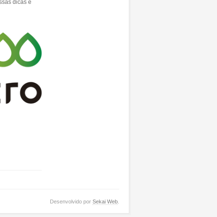
ssas dicas e
Desenvolvido por
Sekai Web
.