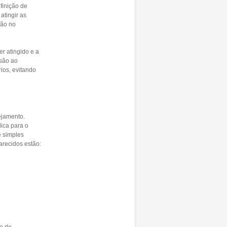
finição de
atingir as
rão no
r atingido e a
esão ao
ios, evitando
ejamento.
dica para o
e simples
arecidos estão:
o de