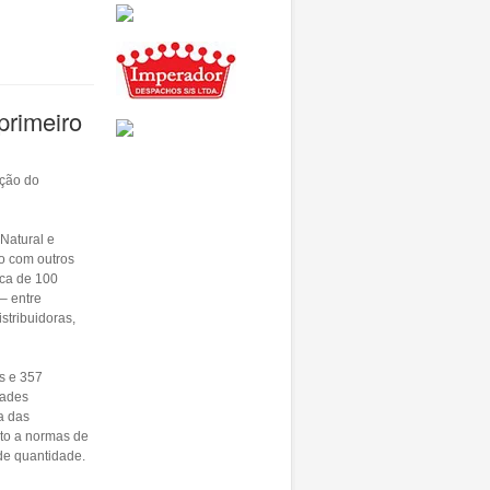
primeiro
ação do
Natural e
o com outros
rca de 100
– entre
stribuidoras,
s e 357
dades
a das
to a normas de
de quantidade.