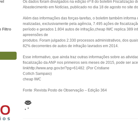
vel
Os dados foram divulgados na edição nº 8 do boletim Fiscalização d
Abastecimento em Notícias, publicado no dia 18 de agosto no site do
Além das informações das forças-tarefas, o boletim também informa
realizadas, exclusivamente pela agência, 7.495 ações de fiscalizaç
Filtro
período e gerados 1.804 autos de infração,cheap IWC replica 389 in
apreensões de
produtos. Foram julgados 2.330 processos administrativos, dos quai
82% decorrentes de autos de infração lavrados em 2014.
Esse informativo, que ainda traz outras informações sobre as ativida
fiscalização da ANP nos primeiros seis meses de 2015, pode ser ac
linkhttp://www.anp.gov.br/?pg=61482. (Por Cristiane
Collich Sampaio)
cheap IWC
Fonte :Revista Posto de Observação – Edição 364