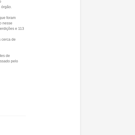
o
 órgão.
 que foram
ão nesse
terdições e 113
s cerca de
des de
essado pelo