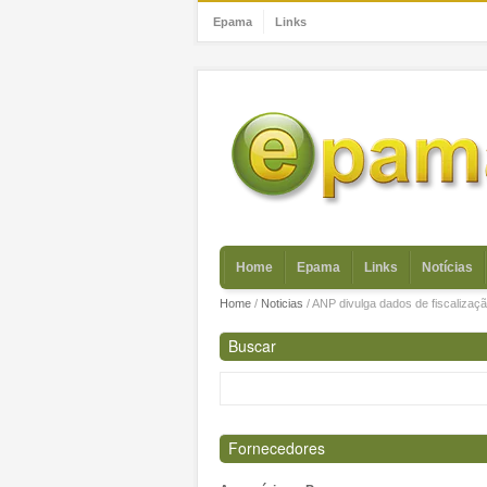
Epama
Links
Home
Epama
Links
Notícias
Home
/
Noticias
/
ANP divulga dados de fiscalizaçã
Buscar
Fornecedores