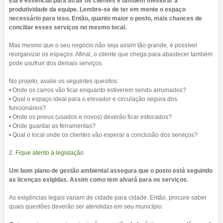
Ela é essencial para atrair os clientes e também melhorar a
produtividade da equipe. Lembre-se de ter em mente o espaço
necessário para isso. Então, quanto maior o posto, mais chances de
conciliar esses serviços no mesmo local.
Mas mesmo que o seu negócio não seja assim tão grande, é possível
reorganizar os espaços. Afinal, o cliente que chega para abastecer também
pode usufruir dos demais serviços.
No projeto, avalie os seguintes quesitos:
• Onde os carros vão ficar enquanto estiverem sendo arrumados?
• Qual o espaço ideal para o elevador e circulação segura dos
funcionários?
• Onde os pneus (usados e novos) deverão ficar estocados?
• Onde guardar as ferramentas?
• Qual o local onde os clientes vão esperar a conclusão dos serviços?
2. Fique atento à legislação
Um bom plano de gestão ambiental assegura que o posto está seguindo
as licenças exigidas. Assim como tem alvará para os serviços.
As exigências legais variam de cidade para cidade. Então, procure saber
quais questões deverão ser atendidas em seu município.