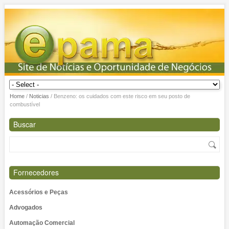
Home
/
Noticias
/
Benzeno: os cuidados com este risco em seu posto de
combustível
Buscar
Fornecedores
Acessórios e Peças
Advogados
Automação Comercial