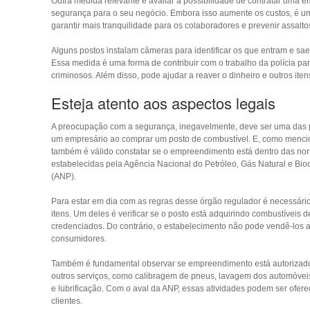
Outra medida relevante é avaliar a possibilidade de contratar uma 
segurança para o seu negócio. Embora isso aumente os custos, é u
garantir mais tranquilidade para os colaboradores e prevenir assalto
Alguns postos instalam câmeras para identificar os que entram e sae
Essa medida é uma forma de contribuir com o trabalho da polícia par
criminosos. Além disso, pode ajudar a reaver o dinheiro e outros ite
Esteja atento aos aspectos legais
A preocupação com a segurança, inegavelmente, deve ser uma das 
um empresário ao comprar um posto de combustível. E, como menc
também é válido constatar se o empreendimento está dentro das no
estabelecidas pela Agência Nacional do Petróleo, Gás Natural e Bio
(ANP).
Para estar em dia com as regras desse órgão regulador é necessário
itens. Um deles é verificar se o posto está adquirindo combustíveis
credenciados. Do contrário, o estabelecimento não pode vendê-los 
consumidores.
Também é fundamental observar se empreendimento está autorizado
outros serviços, como calibragem de pneus, lavagem dos automóveis
e lubrificação. Com o aval da ANP, essas atividades podem ser ofere
clientes.