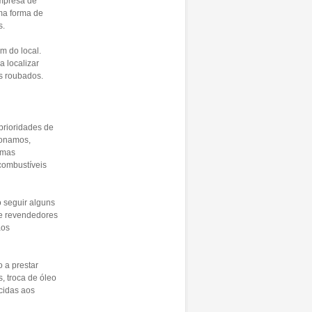
empresa de
ma forma de
s.
m do local.
a localizar
ns roubados.
prioridades de
ionamos,
rmas
combustíveis
 seguir alguns
 de revendedores
aos
 a prestar
, troca de óleo
cidas aos