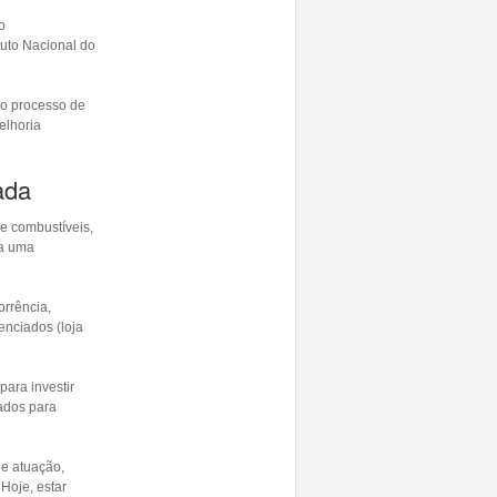
o
uto Nacional do
 o processo de
elhoria
ada
e combustíveis,
 a uma
orrência,
renciados (loja
para investir
ados para
de atuação,
Hoje, estar