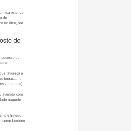
gnifica estender
ja de
ca de óleo, por
osto de
u sucesso ou
guma!
que favoreça a
que impacta no
essar o posto).
ou avenida com
ridade naquele
nto e tráfego,
tes como também