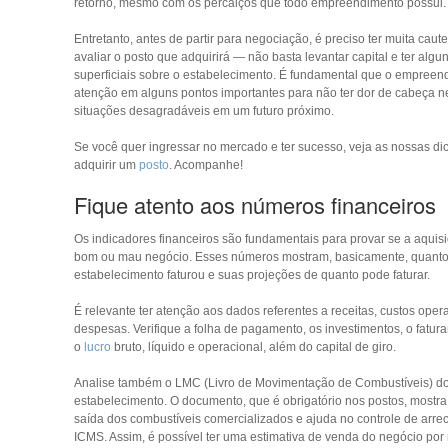
retorno, mesmo com os percalços que todo empreendimento possui.
Entretanto, antes de partir para negociação, é preciso ter muita caut
avaliar o posto que adquirirá — não basta levantar capital e ter alg
superficiais sobre o estabelecimento. É fundamental que o empreen
atenção em alguns pontos importantes para não ter dor de cabeça 
situações desagradáveis em um futuro próximo.
Se você quer ingressar no mercado e ter sucesso, veja as nossas d
adquirir um
posto
. Acompanhe!
Fique atento aos números financeiros
Os indicadores financeiros são fundamentais para provar se a aquis
bom ou mau negócio. Esses números mostram, basicamente, quanto
estabelecimento faturou e suas projeções de quanto pode faturar.
É relevante ter atenção aos dados referentes a receitas, custos oper
despesas. Verifique a folha de pagamento, os investimentos, o fatur
o
lucro
bruto, líquido e operacional, além do capital de giro.
Analise também o LMC (Livro de Movimentação de Combustíveis) d
estabelecimento. O documento, que é obrigatório nos postos, mostra
saída dos combustíveis comercializados e ajuda no controle de arr
ICMS. Assim, é possível ter uma estimativa de venda do negócio por