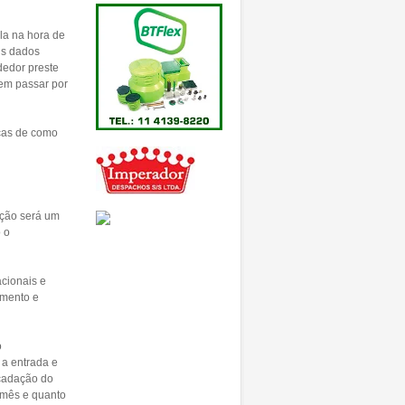
ela na hora de
uns dados
dedor preste
nem passar por
icas de como
ição será um
 o
acionais e
amento e
o
 a entrada e
ecadação do
 mês e quanto