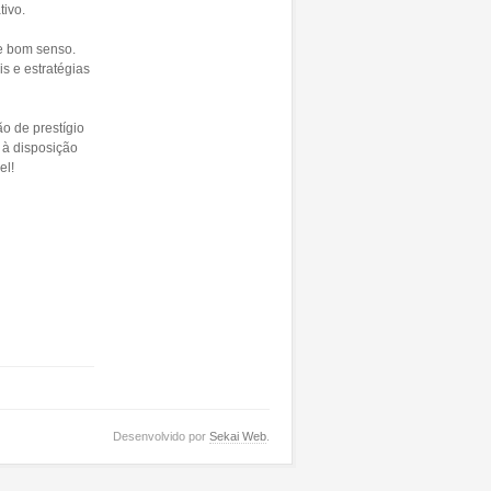
tivo.
e bom senso.
s e estratégias
o de prestígio
 à disposição
el!
Desenvolvido por
Sekai Web
.