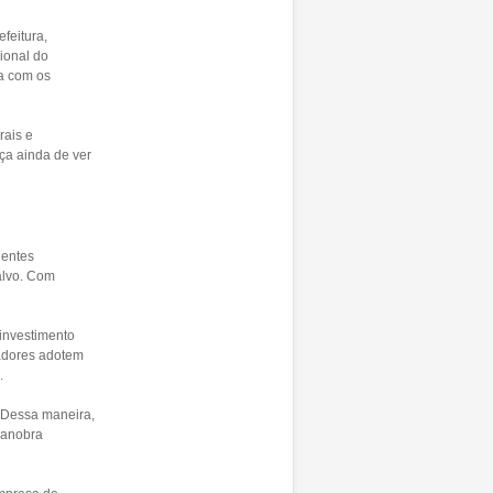
feitura,
ional do
ia com os
rais e
ça ainda de ver
lentes
-alvo. Com
 investimento
adores adotem
.
. Dessa maneira,
manobra