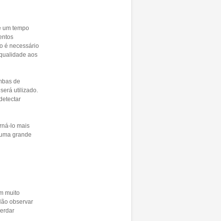
ue um tempo
entos
o é necessário
qualidade aos
mbas de
erá utilizado.
detectar
rná-lo mais
e uma grande
om muito
Não observar
herdar