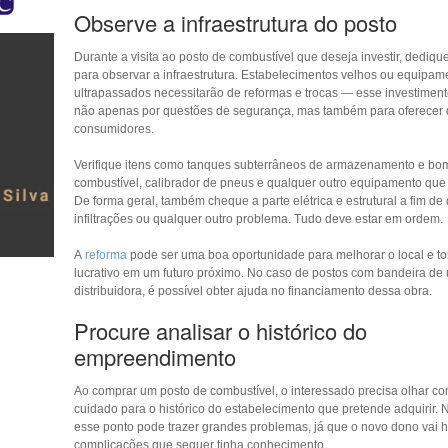
Observe a infraestrutura do posto
Durante a visita ao posto de combustível que deseja investir, dediq
para observar a infraestrutura. Estabelecimentos velhos ou equipam
ultrapassados necessitarão de reformas e trocas — esse investiment
não apenas por questões de segurança, mas também para oferecer 
consumidores.
Verifique itens como tanques subterrâneos de armazenamento e bo
combustível, calibrador de pneus e qualquer outro equipamento que s
De forma geral, também cheque a parte elétrica e estrutural a fim de 
infiltrações ou qualquer outro problema. Tudo deve estar em ordem.
A
reforma
pode ser uma boa oportunidade para melhorar o local e to
lucrativo em um futuro próximo. No caso de postos com bandeira d
distribuidora, é possível obter ajuda no financiamento dessa obra.
Procure analisar o histórico do
empreendimento
Ao comprar um posto de combustível, o interessado precisa olhar c
cuidado para o histórico do estabelecimento que pretende adquirir. 
esse ponto pode trazer grandes problemas, já que o novo dono vai 
complicações que sequer tinha conhecimento.