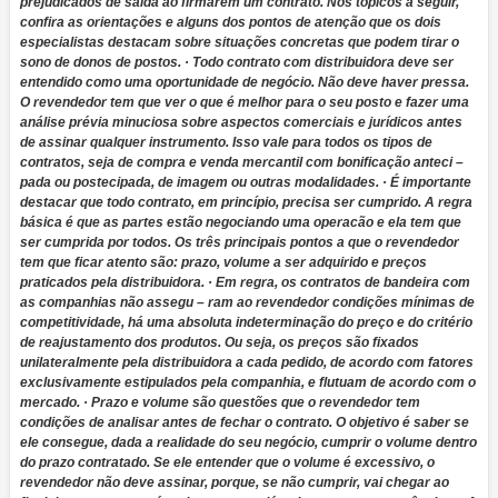
prejudicados de saída ao firmarem um contrato. Nos tópicos a seguir,
confira as orientações e alguns dos pontos de atenção que os dois
especialistas destacam sobre situações concretas que podem tirar o
sono de donos de postos.
· Todo contrato com distribuidora deve ser
entendido como uma oportunidade de negócio. Não deve haver pressa.
O revendedor tem que ver o que é melhor para o seu posto e fazer uma
análise prévia minuciosa sobre aspectos comerciais e jurídicos antes
de assinar qualquer instrumento. Isso vale para todos os tipos de
contratos, seja de compra e venda mercantil com bonificação anteci –
pada ou postecipada, de imagem ou outras modalidades. · É importante
destacar que todo contrato, em princípio, precisa ser cumprido. A regra
básica é que as partes estão negociando uma operacão e ela tem que
ser cumprida por todos. Os três principais pontos a que o revendedor
tem que ficar atento são: prazo, volume a ser adquirido e preços
praticados pela distribuidora. · Em regra, os contratos de bandeira com
as companhias não assegu – ram ao revendedor condições mínimas de
competitividade, há uma absoluta indeterminação do preço e do critério
de reajustamento dos produtos. Ou seja, os preços são fixados
unilateralmente pela distribuidora a cada pedido, de acordo com fatores
exclusivamente estipulados pela companhia, e flutuam de acordo com o
mercado. · Prazo e volume são questões que o revendedor tem
condições de analisar antes de fechar o contrato. O objetivo é saber se
ele consegue, dada a realidade do seu negócio, cumprir o volume dentro
do prazo contratado. Se ele entender que o volume é excessivo, o
revendedor não deve assinar, porque, se não cumprir, vai chegar ao