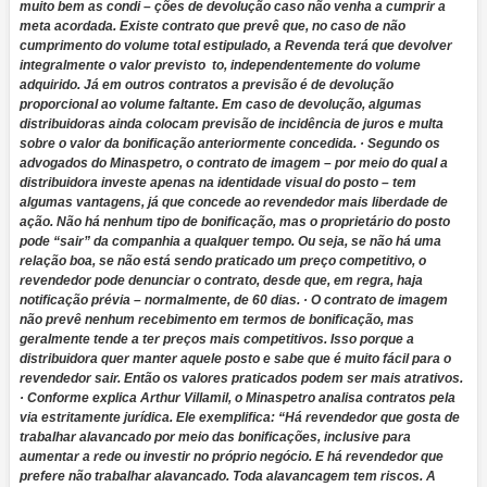
muito bem as condi – ções de devolução caso não venha a cumprir a
meta acordada. Existe contrato que prevê que, no caso de não
cumprimento do volume total estipulado, a Revenda terá que devolver
integralmente o valor previsto to, independentemente do volume
adquirido. Já em outros contratos a previsão é de devolução
proporcional ao volume faltante. Em caso de devolução, algumas
distribuidoras ainda colocam previsão de incidência de juros e multa
sobre o valor da bonificação anteriormente concedida. · Segundo os
advogados do Minaspetro, o contrato de imagem – por meio do qual a
distribuidora investe apenas na identidade visual do posto – tem
algumas vantagens, já que concede ao revendedor mais liberdade de
ação. Não há nenhum tipo de bonificação, mas o proprietário do posto
pode “sair” da companhia a qualquer tempo. Ou seja, se não há uma
relação boa, se não está sendo praticado um preço competitivo, o
revendedor pode denunciar o contrato, desde que, em regra, haja
notificação prévia – normalmente, de 60 dias. · O contrato de imagem
não prevê nenhum recebimento em termos de bonificação, mas
geralmente tende a ter preços mais competitivos. Isso porque a
distribuidora quer manter aquele posto e sabe que é muito fácil para o
revendedor sair. Então os valores praticados podem ser mais atrativos.
· Conforme explica Arthur Villamil, o Minaspetro analisa contratos pela
via estritamente jurídica. Ele exemplifica: “Há revendedor que gosta de
trabalhar alavancado por meio das bonificações, inclusive para
aumentar a rede ou investir no próprio negócio. E há revendedor que
prefere não trabalhar alavancado. Toda alavancagem tem riscos. A