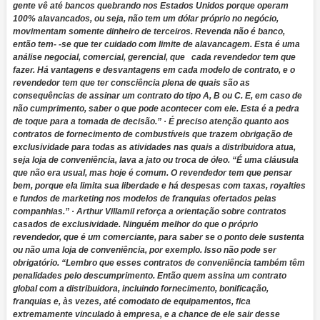
gente vê até bancos quebrando nos Estados Unidos porque operam
100% alavancados, ou seja, não tem um dólar próprio no negócio,
movimentam somente dinheiro de terceiros. Revenda não é banco,
então tem- -se que ter cuidado com limite de alavancagem. Esta é uma
análise negocial, comercial, gerencial, que cada revendedor tem que
fazer. Há vantagens e desvantagens em cada modelo de contrato, e o
revendedor tem que ter consciência plena de quais são as
consequências de assinar um contrato do tipo A, B ou C. E, em caso de
não cumprimento, saber o que pode acontecer com ele. Esta é a pedra
de toque para a tomada de decisão.” · É preciso atenção quanto aos
contratos de fornecimento de combustíveis que trazem obrigação de
exclusividade para todas as atividades nas quais a distribuidora atua,
seja loja de conveniência, lava a jato ou troca de óleo. “É uma cláusula
que não era usual, mas hoje é comum. O revendedor tem que pensar
bem, porque ela limita sua liberdade e há despesas com taxas, royalties
e fundos de marketing nos modelos de franquias ofertados pelas
companhias.” · Arthur Villamil reforça a orientação sobre contratos
casados de exclusividade. Ninguém melhor do que o próprio
revendedor, que é um comerciante, para saber se o ponto dele sustenta
ou não uma loja de conveniência, por exemplo. Isso não pode ser
obrigatório. “Lembro que esses contratos de conveniência também têm
penalidades pelo descumprimento. Então quem assina um contrato
global com a distribuidora, incluindo fornecimento, bonificação,
franquias e, às vezes, até comodato de equipamentos, fica
extremamente vinculado à empresa, e a chance de ele sair desse