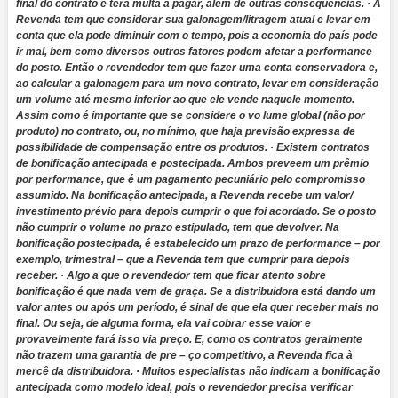
final do contrato e terá multa a pagar, além de outras consequências. · A
Revenda tem que considerar sua galonagem/litragem atual e levar em
conta que ela pode diminuir com o tempo, pois a economia do país pode
ir mal, bem como diversos outros fatores podem afetar a performance
do posto. Então o revendedor tem que fazer uma conta conservadora e,
ao calcular a galonagem para um novo contrato, levar em consideração
um volume até mesmo inferior ao que ele vende naquele momento.
Assim como é importante que se considere o vo lume global (não por
produto) no contrato, ou, no mínimo, que haja previsão expressa de
possibilidade de compensação entre os produtos. · Existem contratos
de bonificação antecipada e postecipada. Ambos preveem um prêmio
por performance, que é um pagamento pecuniário pelo compromisso
assumido. Na bonificação antecipada, a Revenda recebe um valor/
investimento prévio para depois cumprir o que foi acordado. Se o posto
não cumprir o volume no prazo estipulado, tem que devolver. Na
bonificação postecipada, é estabelecido um prazo de performance – por
exemplo, trimestral – que a Revenda tem que cumprir para depois
receber. · Algo a que o revendedor tem que ficar atento sobre
bonificação é que nada vem de graça. Se a distribuidora está dando um
valor antes ou após um período, é sinal de que ela quer receber mais no
final. Ou seja, de alguma forma, ela vai cobrar esse valor e
provavelmente fará isso via preço. E, como os contratos geralmente
não trazem uma garantia de pre – ço competitivo, a Revenda fica à
mercê da distribuidora. · Muitos especialistas não indicam a bonificação
antecipada como modelo ideal, pois o revendedor precisa verificar