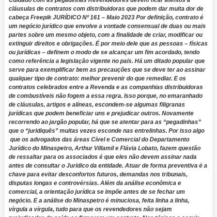
Cuidado com as pegadinhas Revendedores devem ficar atentos a
cláusulas de contratos com distribuidoras que podem dar muita dor de
cabeça Freepik JURÍDICO Nº 161 – Maio 2023 Por definição, contrato é
um negócio jurídico que envolve a vontade consensual de duas ou mais
partes sobre um mesmo objeto, com a finalidade de criar, modificar ou
extinguir direitos e obrigações. É por meio dele que as pessoas – físicas
ou jurídicas – definem o modo de se alcançar um fim acordado, tendo
como referência a legislação vigente no país. Há um ditado popular que
serve para exemplificar bem as precauções que se deve ter ao assinar
qualquer tipo de contrato: melhor prevenir do que remediar. E os
contratos celebrados entre a Revenda e as companhias distribuidoras
de combustíveis não fogem a essa regra. Isso porque, no emaranhado
de cláusulas, artigos e alíneas, escondem-se algumas filigranas
jurídicas que podem beneficiar uns e prejudicar outros. Novamente
recorrendo ao jargão popular, há que se atentar para as “pegadinhas”
que o “juridiquês” muitas vezes esconde nas entrelinhas. Por isso algo
que os advogados das áreas Cível e Comercial do Departamento
Jurídico do Minaspetro, Arthur Villamil e Flávia Lobato, fazem questão
de ressaltar para os associados é que eles não devem assinar nada
antes de consultar o Jurídico da entidade. Atuar de forma preventiva é a
chave para evitar desconfortos futuros, demandas nos tribunais,
disputas longas e controvérsias. Além da análise econômica e
comercial, a orientação jurídica se impõe antes de se fechar um
negócio. E a análise do Minaspetro é minuciosa, feita linha a linha,
vírgula a vírgula, tudo para que os revendedores não sejam