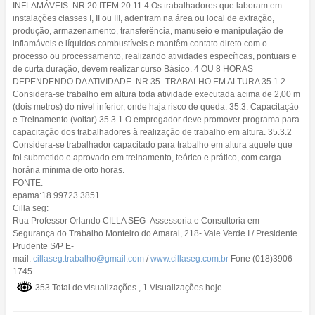
INFLAMÁVEIS: NR 20 ITEM 20.11.4 Os trabalhadores que laboram em
instalações classes I, II ou III, adentram na área ou local de extração,
produção, armazenamento, transferência, manuseio e manipulação de
inflamáveis e líquidos combustíveis e mantêm contato direto com o
processo ou processamento, realizando atividades específicas, pontuais e
de curta duração, devem realizar curso Básico. 4 OU 8 HORAS
DEPENDENDO DA ATIVIDADE. NR 35- TRABALHO EM ALTURA 35.1.2
Considera-se trabalho em altura toda atividade executada acima de 2,00 m
(dois metros) do nível inferior, onde haja risco de queda. 35.3. Capacitação
e Treinamento (voltar) 35.3.1 O empregador deve promover programa para
capacitação dos trabalhadores à realização de trabalho em altura. 35.3.2
Considera-se trabalhador capacitado para trabalho em altura aquele que
foi submetido e aprovado em treinamento, teórico e prático, com carga
horária mínima de oito horas.
FONTE:
epama:18 99723 3851
Cilla seg:
Rua Professor Orlando CILLA SEG- Assessoria e Consultoria em
Segurança do Trabalho Monteiro do Amaral, 218- Vale Verde I / Presidente
Prudente S/P E-
mail:
cillaseg.trabalho@gmail.com
/
www.cillaseg.com.br
Fone (018)3906-
1745
353 Total de visualizações
, 1 Visualizações hoje