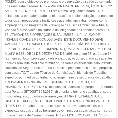
PCMSO, com o objetivo de promoção e preservação da saúde do conjunto
dos seus trabalhadores. NR 9 – PROGRAMA DE PREVENÇÃO DE RISCOS
AMBIENTAIS. NR 09 ITEM 9.1.1 Esta Norma Regulamentadora – NR
estabelece a obrigatoriedade da elaboração e implementação, por parte de
todos os empregadores e instituições que admitam trabalhadores como
empregados, do Programa de Prevenção de Riscos Ambientais – PPRA,
visando à preservação da saúde e da integridade dos trabalhadores, NR
15 -ATIVIDADES E OPERAÇÕES INSALUBRES – LIP- LAUDO DE
INSALUBRIDADE E PERICULOSIDADE, ESTE DOCUMENTO DEVE
APONTAR SE O TRABALHADOR RECEBERÁ OU NÃO INSALUBRIDADE
E PERICULOSIDADE, DETERMINANDO QUAL A PORCENTAGEM. LTCAT-
A LeiNº 9.732 , DE 11 DE DEZEMBRO DE 1998, no artigo 57, parágrafo 1º
faz menção: A comprovação da efetiva exposição do segurado aos agentes
nocivos será feita mediante formulário, na forma estabelecida pelo Instituto
Nacional do Seguro Social — INSS, emitido pela empresa ou seu preposto,
com base LTCAT Laudo Técnico de Condições Ambientais do Trabalho
expedido por médico do trabalho ou engenheiro de segurança do trabalho.
TREINAMENTOS NR- 06 EPI- EQUIPAMENTO DE PROTEÇÃO
INDIVIDUAL. NR 06 ITEM 6.6 Responsabilidades do empregador. (alterado
pela Portaria SIT/DSST 194/2010). d) orientar e treinar o trabalhador sobre
o uso adequado, guarda e conservação; NR 09- TREINAMENTO DE
RISCO DE EXPOSIÇÃO OCUPACIONAL AO BENZENO. NR 09, ANEXO II,
ITEM 5.1 Os trabalhadores que exerçam suas atividades com risco de
exposição ocupacional ao benzeno devem receber capacitação com carga
horária mínima de 4 (quatro) horas. NR 20- LIQUIDOS COMBUSTÍVEIS E