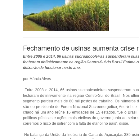
Fechamento de usinas aumenta crise n
Entre 2008 e 2014, 66 usinas sucroalcooleiras suspenderam suas
fecharam definitivamente na região Centro-Sul do Brasil.Estima-
deixarão de funcionar neste ano.
por Márcia Alves
Entre 2008 e 2014, 66 usinas sucroalcooleiras suspenderam sua
fecharam definitivamente na região Centro-Sul do Brasil. Nos últi
segmento perdeu mais de 80 mil postos de trabalho. Os números da
são do presidente do Fórum Nacional Sucroenergético, André Luiz
criado há um ano reúne 16 entidades de 15 estados. “Se o Brasil
políticas públicas e ações mais efetivas do governo junto ao setor 
corremos o risco de sofrer com a falta de etanol no país”, disse.
No balanço da União da Indústria de Cana-de-Açúcar,das 389 usi