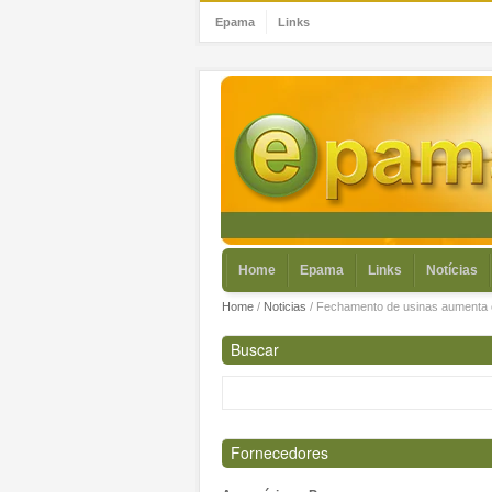
Epama
Links
Home
Epama
Links
Notícias
Home
/
Noticias
/
Fechamento de usinas aumenta c
Buscar
Fornecedores