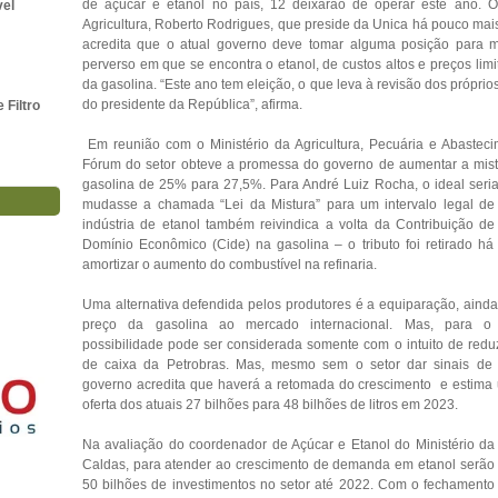
de açúcar e etanol no país, 12 deixarão de operar este ano. O
vel
Agricultura, Roberto Rodrigues, que preside da Unica há pouco mai
acredita que o atual governo deve tomar alguma posição para 
perverso em que se encontra o etanol, de custos altos e preços lim
da gasolina. “Este ano tem eleição, o que leva à revisão dos própri
do presidente da República”, afirma.
Filtro
Em reunião com o Ministério da Agricultura, Pecuária e Abastec
Fórum do setor obteve a promessa do governo de aumentar a mist
gasolina de 25% para 27,5%. Para André Luiz Rocha, o ideal seri
mudasse a chamada “Lei da Mistura” para um intervalo legal d
indústria de etanol também reivindica a volta da Contribuição de
Domínio Econômico (Cide) na gasolina – o tributo foi retirado há
amortizar o aumento do combustível na refinaria.
Uma alternativa defendida pelos produtores é a equiparação, ainda
preço da gasolina ao mercado internacional. Mas, para o 
possibilidade pode ser considerada somente com o intuito de reduz
de caixa da Petrobras. Mas, mesmo sem o setor dar sinais de 
governo acredita que haverá a retomada do crescimento e estim
oferta dos atuais 27 bilhões para 48 bilhões de litros em 2023.
Na avaliação do coordenador de Açúcar e Etanol do Ministério da A
Caldas, para atender ao crescimento de demanda em etanol serão
50 bilhões de investimentos no setor até 2022. Com o fechamento