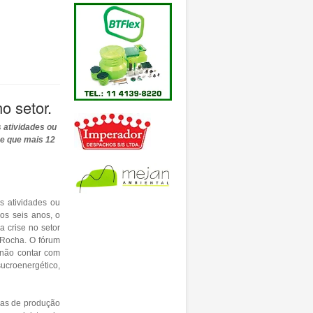
o setor.
 atividades ou
se que mais 12
s atividades ou
mos seis anos, o
 crise no setor
 Rocha. O fórum
 não contar com
sucroenergético,
nas de produção