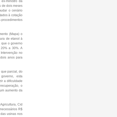
 ex-ministro da
s de dois meses
mudar o cenário
itados à cotação
os procedimentos
imento (Mapa) o
ura de etanol à
a que o governo
e 20% a 30%. A
 Intervenção no
 dois anos para
 que parcial, do
governo, esta
ir a dificuldade
recuperação, o
a um aumento da
gricultura, Cid
 necessários R$
 das usinas nos