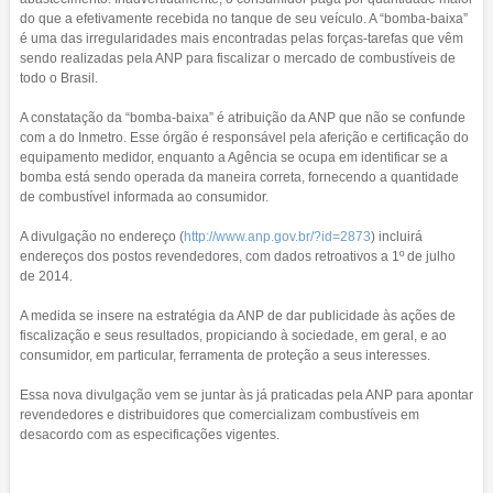
do que a efetivamente recebida no tanque de seu veículo. A “bomba-baixa”
é uma das irregularidades mais encontradas pelas forças-tarefas que vêm
sendo realizadas pela ANP para fiscalizar o mercado de combustíveis de
todo o Brasil.
A constatação da “bomba-baixa” é atribuição da ANP que não se confunde
com a do Inmetro. Esse órgão é responsável pela aferição e certificação do
equipamento medidor, enquanto a Agência se ocupa em identificar se a
bomba está sendo operada da maneira correta, fornecendo a quantidade
de combustível informada ao consumidor.
A divulgação no endereço (
http://www.anp.gov.br/?id=
2873
) incluirá
endereços dos postos revendedores, com dados retroativos a 1º de julho
de 2014.
A medida se insere na estratégia da ANP de dar publicidade às ações de
fiscalização e seus resultados, propiciando à sociedade, em geral, e ao
consumidor, em particular, ferramenta de proteção a seus interesses.
Essa nova divulgação vem se juntar às já praticadas pela ANP para apontar
revendedores e distribuidores que comercializam combustíveis em
desacordo com as especificações vigentes.