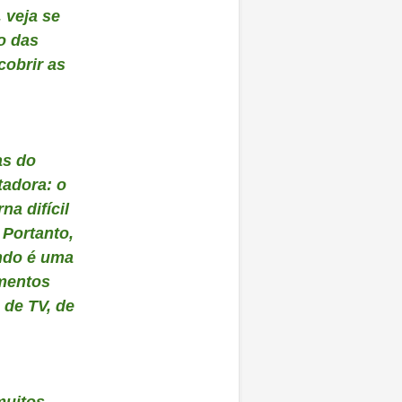
 veja se
so das
cobrir as
as do
adora: o
na difícil
Portanto,
ndo é uma
mentos
 de TV, de
muitos