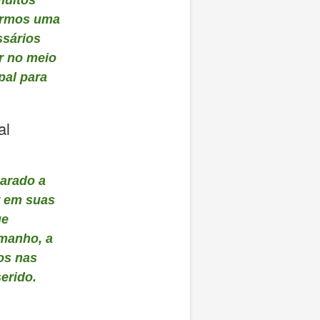
irmos uma
ssários
r no meio
pal para
al
arado a
r em suas
ue
amanho, a
os nas
erido.