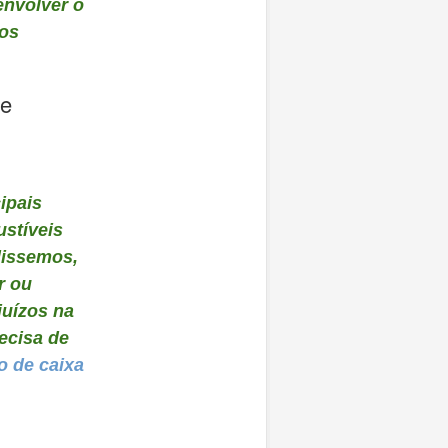
envolver o
ios
de
ipais
stíveis
dissemos,
r ou
juízos na
ecisa de
o de caixa