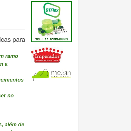
icas para
um ramo
m a
ecimentos
cer no
s, além de