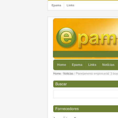
Epama
Links
Home
Epama
Links
Notícias
Home
/
Noticias
/
Planejamento empresarial: 3 boa
Buscar
Fornecedores