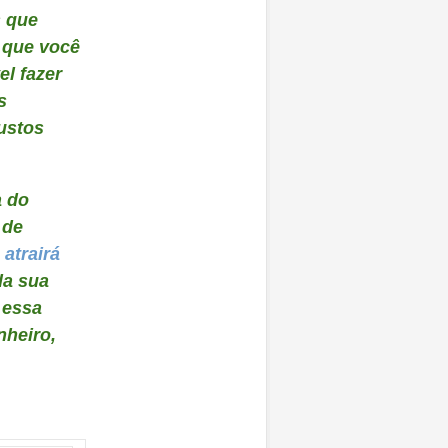
s que
 que você
el fazer
s
ustos
a do
 de
e
atrairá
da sua
 essa
nheiro,