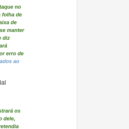
taque no
 folha de
aixa de
 se manter
 diz
ará
or erro de
uados ao
ial
trará os
 dele,
retendia