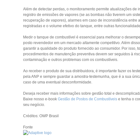
Além de detectar perdas, o monitoramento permite atualizações de in
registro de emissões de vapores (se as bombas não tiverem um sis
recuperação de vapores), alarmes em caso de inconsistência entre 
registradas e o volume efetivo do tanque, entre outras funcionalidad
Medir o tanque de combustível é essencial para melhorar o desemp
posto revendedor em um mercado altamente competitivo. Além disso,
garantir a qualidade do produto fornecido ao consumidor. Por isso, t
procedimentos de manutenção preventiva devem ser seguidos à risc
contaminação e outros problemas com os combustíveis.
Ao receber o produto de sua distribuidora, é importante fazer os test
pela ANP e sempre guardar a amostra-testemunha, que é a sua úni
caso de uma eventual desconformidade.
Deseja receber mais informações sobre gestão total e descomplicad
Baixe nosso e-book
Gestão de Postos de Combustíveis
e tenha o con
seu negócio.
Créditos: OWP Brasil
Fonte