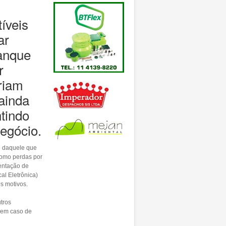
íveis
ar
tanque
r
riam
ainda
ntindo
negócio.
e daquele que
como perdas por
entação de
al Eletrônica)
os motivos.
tros
 em caso de