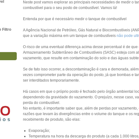
vel
Neste post vamos explorar as principais necessidades de medir o t
combustível para o seu posto de combustível. Vamos lá!
Entenda por que é necessário medir o tanque de combustível
Filtro
A Agência Nacional de Petróleo, Gás Natural e Biocombustíveis (AN
que a variação máxima em um tanque de combustíveis
não pode ult
O risco de uma eventual diferença acima desse percentual é de que
Armazenamento Subterrâneo de Combustíveis (SASC) esteja com a
vazamento, que resulte em contaminação do solo e das águas subte
Se de fato isso ocorrer, a descontaminação é cara e demorada, além
vezes comprometer parte da operação do posto, já que bombas e t
ser interditados temporariamente.
Há casos em que o próprio posto é fechado pelo órgão ambiental loc
dependendo da gravidade do vazamento. O prejuízo, nesse caso, va
perda do combustível.
No entanto, é importante saber que, além de perdas por vazamento, 
razões que levam às divergências entre o volume do tanque e os reg
recebimento de produto, são elas:
Evaporação;
Temperatura na hora da descarga do produto (a cada 1.000 litros,