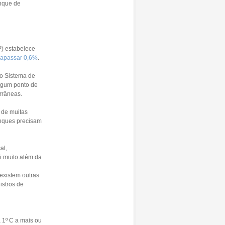
anque de
P) estabelece
rapassar 0,6%
.
 o Sistema de
lgum ponto de
rrâneas.
 de muitas
anques precisam
al,
i muito além da
existem outras
istros de
 1º C a mais ou