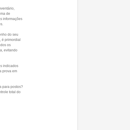
ventário,
tema de
as informações
es.
enho do seu
 é primordial
odos os
a, evitando
es indicados
ca prova em
a para postos?
trole total do