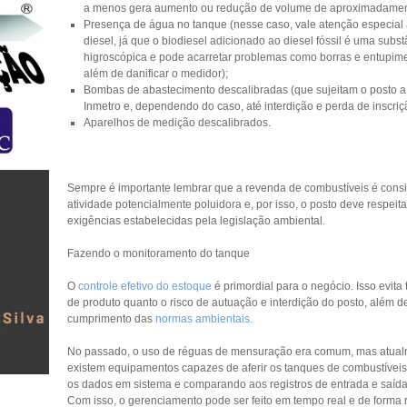
a menos gera aumento ou redução de volume de aproximadamente
Presença de água no tanque (nesse caso, vale atenção especial
diesel, já que o biodiesel adicionado ao diesel fóssil é uma subs
higroscópica e pode acarretar problemas como borras e entupiment
além de danificar o medidor);
Bombas de abastecimento descalibradas (que sujeitam o posto a
Inmetro e, dependendo do caso, até interdição e perda de inscriç
Aparelhos de medição descalibrados.
Sempre é importante lembrar que a revenda de combustíveis é con
atividade potencialmente poluidora e, por isso, o posto deve respeit
exigências estabelecidas pela legislação ambiental.
Fazendo o monitoramento do tanque
O
controle efetivo do estoque
é primordial para o negócio. Isso evita
de produto quanto o risco de autuação e interdição do posto, além de
cumprimento das
normas ambientais.
No passado, o uso de réguas de mensuração era comum, mas atual
existem equipamentos capazes de aferir os tanques de combustíve
os dados em sistema e comparando aos registros de entrada e saída
Com isso, o gerenciamento pode ser feito em tempo real e de forma 