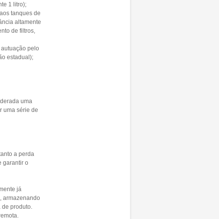
 1 litro);
 aos tanques de
tância altamente
o de filtros,
 autuação pelo
ão estadual);
siderada uma
ar uma série de
 tanto a perda
 garantir o
mente já
is, armazenando
 de produto.
remota.