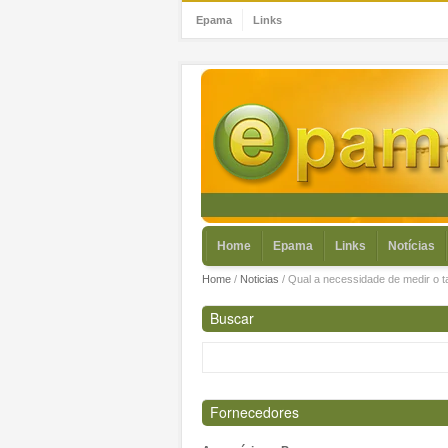
Epama
Links
Home
Epama
Links
Notícias
Home
/
Noticias
/
Qual a necessidade de medir o t
Buscar
Fornecedores