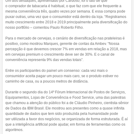
Um dos destaques, apresentado por Cardoso, foi o fato de que
o comprador de tabacaria é habitual, o que faz com que ele frequente a
mesma conveniência três, quatro vezes por semana. E essa compra pode
puxar outras, uma vez que o consumidor está dentro da loja. “Registramos
muito crescimento entre 2018 e 2019 principalmente pela diversificação do
nosso portfólio – comentou Paulo Roberto Filho.
Para o mercado de cervejas, o cenário de diversificação nas prateleiras é
positivo, como mostrou Marques, gerente de contas da Ambev. “Nossa
percepção é que devemos crescer 7% em vendas em relação a 2018, mas
em cervejas premium o crescimento deve ser de 30%. E o canal de
conveniência representa 9% das vendas totais”.
Entre os participantes do painel um consenso: cada vez mais o
consumidor aceita pagar um pouco mais caro, se o produto estiver no
caminho de casa, ou a poucos metros de distância.
Durante o segundo dia do 14º Fórum Internacional de Postos de Serviços,
Equipamentos, Lojas de Conveniência e Food Service, uma das palestras
que chamou a atenção do público foi a de Cláudio Pinheiro, cientista-sênior
de Dados da IBM Brasil. Ele mostrou aos presentes como a quase infinita
quantidade de dados que tem sido produzida pela humanidade pode
ser utilizada a favor dos negócios, se organizada de forma estruturada. É aí
que a inteligência artificial pode ajudar, em forma de ferramentas como os
algoritmos.