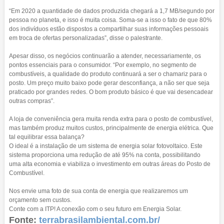
“Em 2020 a quantidade de dados produzida chegará a 1,7 MB/segundo por
pessoa no planeta, e isso é muita coisa. Soma-se a isso o fato de que 80%
dos indivíduos estão dispostos a compartilhar suas informações pessoais
em troca de ofertas personalizadas”, disse o palestrante.
Apesar disso, os negócios continuarão a atender, necessariamente, os
pontos essenciais para o consumidor. “Por exemplo, no segmento de
combustíveis, a qualidade do produto continuará a ser o chamariz para o
posto. Um preço muito baixo pode gerar desconfiança, a não ser que seja
praticado por grandes redes. O bom produto básico é que vai desencadear
outras compras”.
A loja de conveniência gera muita renda extra para o posto de combustível,
mas também produz muitos custos, principalmente de energia elétrica. Que
tal equilibrar essa balança?
O ideal é a instalação de um sistema de energia solar fotovoltaico. Este
sistema proporciona uma redução de até 95% na conta, possibilitando
uma alta economia e viabiliza o investimento em outras áreas do Posto de
Combustível.
Nos envie uma foto de sua conta de energia que realizaremos um
orçamento sem custos.
Conte com a ITP! A conexão com o seu futuro em Energia Solar.
Fonte:
terrabrasilambiental.com.br/