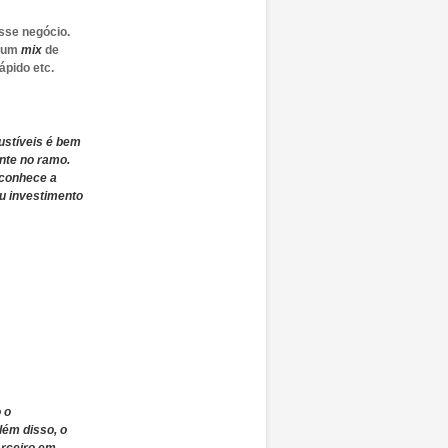
sse negócio.
r um
mix
de
rápido etc.
ustíveis é bem
nte no ramo.
 conhece a
u investimento
 o
ém disso, o
arceiro em