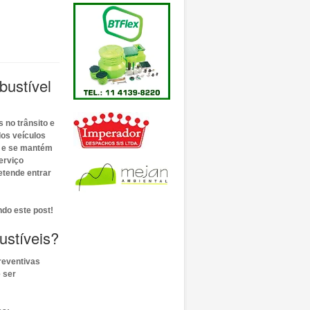
bustível
 no trânsito e
os veículos
r e se mantém
erviço
etende entrar
ndo este post!
stíveis?
reventivas
e ser