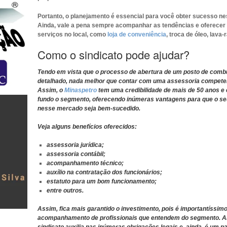
Portanto, o planejamento é essencial para você obter sucesso ne
Ainda, vale a pena sempre acompanhar as tendências e oferece
serviços no local, como
loja de conveniência
, troca de óleo, lava-
Como o sindicato pode ajudar?
Tendo em vista que o processo de abertura de um posto de comb
detalhado, nada melhor que contar com uma assessoria compete
Assim, o
Minaspetro
tem uma credibilidade de mais de 50 anos e
fundo o segmento, oferecendo inúmeras vantagens para que o se
nesse mercado seja bem-sucedido.
Veja alguns benefícios oferecidos:
assessoria jurídica;
assessoria contábil;
acompanhamento técnico;
auxílio na contratação dos funcionários;
estatuto para um bom funcionamento;
entre outros.
Assim, fica mais garantido o investimento, pois é importantíssimo
acompanhamento de profissionais que entendem do segmento. Al
sindicato auxilia nas inúmeras obrigações legais e, ainda, é um p