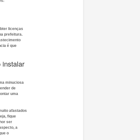
es:
bter licenças
a prefeitura.
astecimento
ncia é que
instalar
uma minuciosa
tender de
montar uma
muito afastados
ja, fique
hor ser
aspecto, a
que o