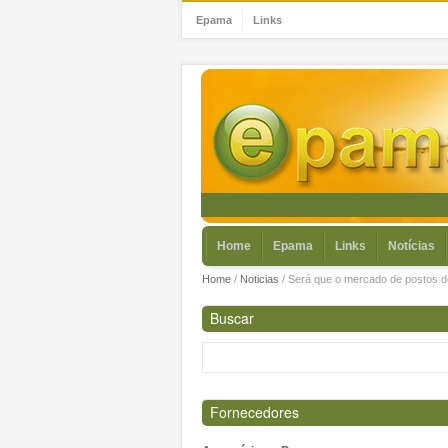
Epama
Links
Home
Epama
Links
Notícias
Home
/
Noticias
/
Será que o mercado de postos d
Buscar
Fornecedores