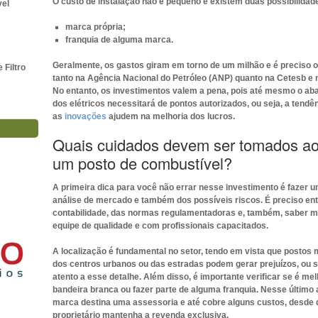
O custo de instalação não é pequeno e existem duas possibilidad
vel
marca própria;
franquia de alguma marca.
Geralmente, os gastos giram em torno de um milhão e é preciso o
Filtro
tanto na Agência Nacional do Petróleo (ANP) quanto na Cetesb e n
No entanto, os investimentos valem a pena, pois até mesmo o ab
dos elétricos necessitará de pontos autorizados, ou seja, a tendê
as
inovações
ajudem na melhoria dos lucros.
Quais cuidados devem ser tomados ao 
um posto de combustível?
A primeira dica para você não errar nesse investimento é fazer 
análise de mercado e também dos possíveis riscos. É preciso en
contabilidade, das normas regulamentadoras e, também, saber 
equipe de qualidade e com profissionais capacitados.
A localização é fundamental no setor, tendo em vista que postos 
dos centros urbanos ou das estradas podem gerar prejuízos, ou se
atento a esse detalhe. Além disso, é importante verificar se é mel
bandeira branca ou fazer parte de alguma franquia. Nesse último 
marca destina uma assessoria e até cobre alguns custos, desde 
proprietário mantenha a revenda exclusiva.