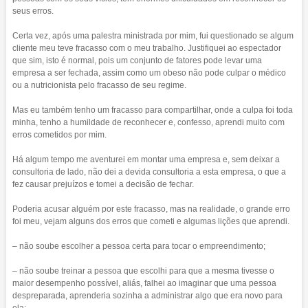
seus erros.
Certa vez, após uma palestra ministrada por mim, fui questionado se algum
cliente meu teve fracasso com o meu trabalho. Justifiquei ao espectador
que sim, isto é normal, pois um conjunto de fatores pode levar uma
empresa a ser fechada, assim como um obeso não pode culpar o médico
ou a nutricionista pelo fracasso de seu regime.
Mas eu também tenho um fracasso para compartilhar, onde a culpa foi toda
minha, tenho a humildade de reconhecer e, confesso, aprendi muito com
erros cometidos por mim.
Há algum tempo me aventurei em montar uma empresa e, sem deixar a
consultoria de lado, não dei a devida consultoria a esta empresa, o que a
fez causar prejuízos e tomei a decisão de fechar.
Poderia acusar alguém por este fracasso, mas na realidade, o grande erro
foi meu, vejam alguns dos erros que cometi e algumas lições que aprendi.
– não soube escolher a pessoa certa para tocar o empreendimento;
– não soube treinar a pessoa que escolhi para que a mesma tivesse o
maior desempenho possível, aliás, falhei ao imaginar que uma pessoa
despreparada, aprenderia sozinha a administrar algo que era novo para